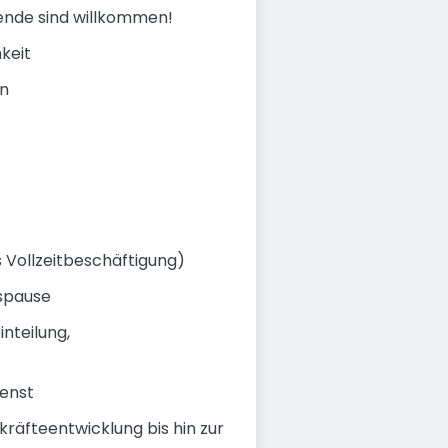
gende sind willkommen!
keit
en
 Vollzeitbeschäftigung)
gspause
nteilung,
enst
äfteentwicklung bis hin zur