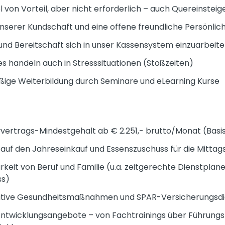
 von Vorteil, aber nicht erforderlich – auch Quereinstei
erer Kundschaft und eine offene freundliche Persönlich
und Bereitschaft sich in unser Kassensystem einzuarbeit
 handeln auch in Stresssituationen (Stoßzeiten)
ßige Weiterbildung durch Seminare und eLearning Kurse
vvertrags-Mindestgehalt ab € 2.251,- brutto/Monat (Basis
uf den Jahreseinkauf und Essenszuschuss für die Mitta
keit von Beruf und Familie (u.a. zeitgerechte Dienstplanei
ss)
itive Gesundheitsmaßnahmen und SPAR-Versicherungsdi
twicklungsangebote – von Fachtrainings über Führungskr