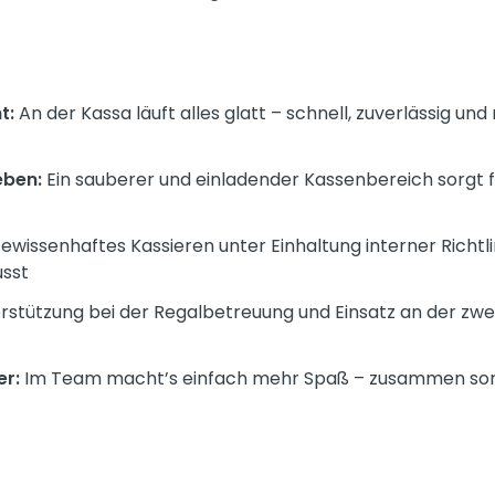
t:
An der Kassa läuft alles glatt – schnell, zuverlässig un
eben:
Ein sauberer und einladender Kassenbereich sorgt fü
wissenhaftes Kassieren unter Einhaltung interner Richtlin
sst
stützung bei der Regalbetreuung und Einsatz an der zwei
r:
Im Team macht’s einfach mehr Spaß – zusammen sorgen