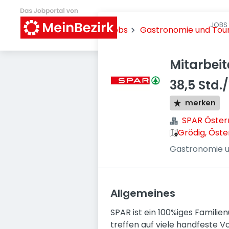
JOBS 
Jobs
Gastronomie und Tou
Mitarbei
38,5 Std
merken
SPAR Öster
Grödig, Öste
Gastronomie u
Allgemeines
SPAR ist ein 100%iges Famili
treffen auf viele handfeste V