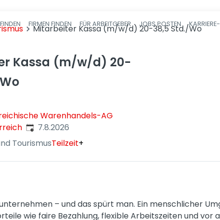
FINDEN
FIRMEN FINDEN
FÜR ARBEITGEBER
JOBS POSTEN
KARRIERE
Haupt-Navigatio
rismus
Mitarbeiter Kassa (m/w/d) 20-38,5 Std./Wo
ter Kassa (m/w/d) 20-
./Wo
reichische Warenhandels-AG
Veröffentlicht
:
rreich
7.8.2026
nd Tourismus
Teilzeit
+
enunternehmen – und das spürt man. Ein menschlicher Um
orteile wie faire Bezahlung, flexible Arbeitszeiten und vo