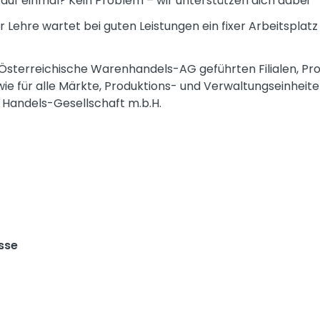
 auf einmal? Kein Problem – wir unterstützen dich dabei
 Lehre wartet bei guten Leistungen ein fixer Arbeitsplat
R Österreichische Warenhandels-AG geführten Filialen, Pr
ie für alle Märkte, Produktions- und Verwaltungseinheit
 Handels-Gesellschaft m.b.H.
sse