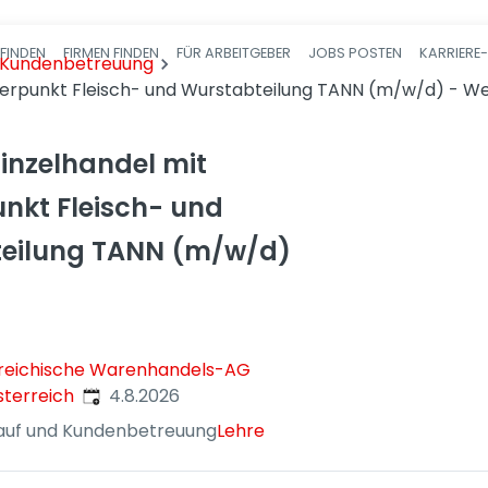
FINDEN
FIRMEN FINDEN
FÜR ARBEITGEBER
JOBS POSTEN
KARRIERE
Haupt-Navigatio
d Kundenbetreuung
hwerpunkt Fleisch- und Wurstabteilung TANN (m/w/d) - W
Einzelhandel mit
nkt Fleisch- und
eilung TANN (m/w/d)
reichische Warenhandels-AG
Veröffentlicht
:
sterreich
4.8.2026
auf und Kundenbetreuung
Lehre