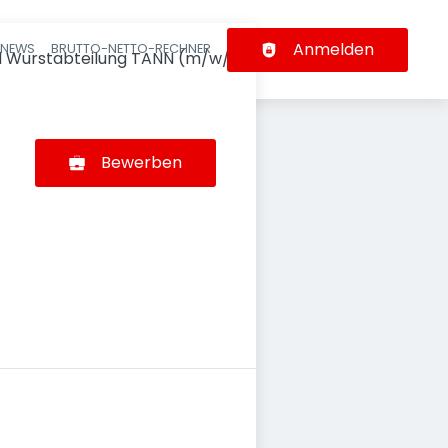
Anmelden
-NEWS
BRUTTO-NETTO-RECHNER
n
nd Wurstabteilung TANN (m/w/d)
Bewerben