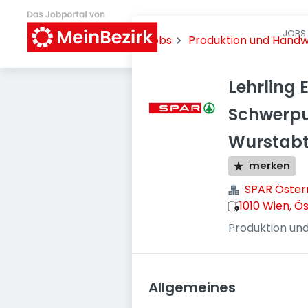
JOBS 
Jobs
Produktion und Hand
Lehrling 
Schwerpu
Wurstabt
merken
SPAR Öster
1010 Wien, Ö
Produktion un
Allgemeines