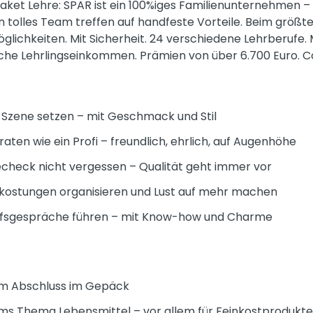
ket Lehre: SPAR ist ein 100%iges Familienunternehmen – u
tolles Team treffen auf handfeste Vorteile. Beim größte
öglichkeiten. Mit Sicherheit. 24 verschiedene Lehrberufe
liche Lehrlingseinkommen. Prämien von über 6.700 Euro. C
n Szene setzen – mit Geschmack und Stil
ten wie ein Profi – freundlich, ehrlich, auf Augenhöhe
check nicht vergessen – Qualität geht immer vor
kostungen organisieren und Lust auf mehr machen
fsgespräche führen – mit Know-how und Charme
vem Abschluss im Gepäck
 ums Thema Lebensmittel – vor allem für Feinkostprodukte