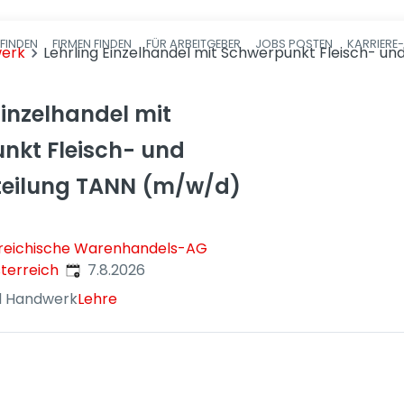
FINDEN
FIRMEN FINDEN
FÜR ARBEITGEBER
JOBS POSTEN
KARRIERE
Haupt-Navigatio
werk
Lehrling Einzelhandel mit Schwerpunkt Fleisch- u
Einzelhandel mit
nkt Fleisch- und
eilung TANN (m/w/d)
reichische Warenhandels-AG
Veröffentlicht
:
sterreich
7.8.2026
d Handwerk
Lehre