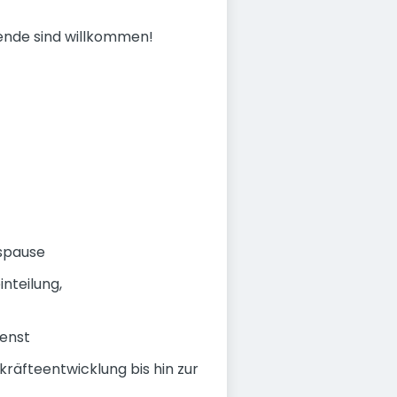
gende sind willkommen!
gspause
nteilung,
enst
äfteentwicklung bis hin zur