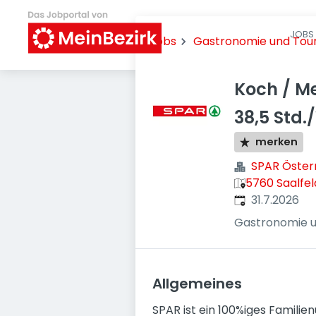
JOBS 
Jobs
Gastronomie und Tou
Koch / M
38,5 Std
merken
SPAR Öster
5760 Saalfe
Veröffentlicht
:
31.7.2026
Gastronomie u
Allgemeines
SPAR ist ein 100%iges Famili