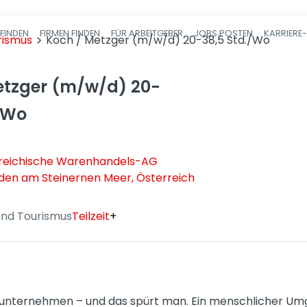
FINDEN
FIRMEN FINDEN
FÜR ARBEITGEBER
JOBS POSTEN
KARRIERE
Haupt-Navigatio
rismus
Koch / Metzger (m/w/d) 20-38,5 Std./Wo
etzger (m/w/d) 20-
./Wo
reichische Warenhandels-AG
lden am Steinernen Meer, Österreich
nd Tourismus
Teilzeit
+
enunternehmen – und das spürt man. Ein menschlicher Um