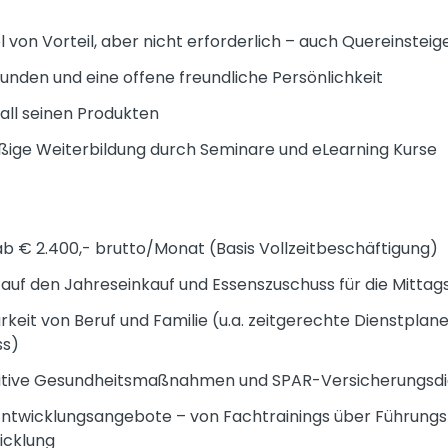
 von Vorteil, aber nicht erforderlich – auch Quereinstei
den und eine offene freundliche Persönlichkeit
all seinen Produkten
ßige Weiterbildung durch Seminare und eLearning Kurse
b € 2.400,- brutto/Monat (Basis Vollzeitbeschäftigung)
uf den Jahreseinkauf und Essenszuschuss für die Mitta
keit von Beruf und Familie (u.a. zeitgerechte Dienstplanei
ss)
itive Gesundheitsmaßnahmen und SPAR-Versicherungsdi
twicklungsangebote – von Fachtrainings über Führungskr
icklung